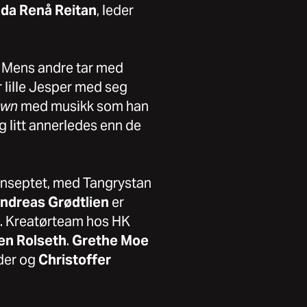
nda Renå Reitan
, leder
. Mens andre tar med
r lille Jesper med seg
own
med musikk som han
g litt annerledes enn de
onseptet, med Tangrystan
ndreas Grødtlien
er
. Kreatørteam hos HK
en Rolseth
.
Grethe Moe
der og
Christoffer