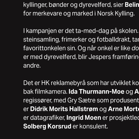
kyllinger, bønder og dyrevelferd, sier
Beli
for merkevare og marked i Norsk Kylling.
I kampanjen er det ta-med-dag på skolen
steinsamling, frimerker og fotballdrakt, ta
favorittonkelen sin. Og når onkel er like
d
er med dyrevelferd, blir Jespers framførin
andre.
Det er HK reklamebyrå som har utviklet k
bak filmkamera.
Ida Thurmann-Moe
og
A
regissører, med Gry Sætre som produsent
er
Didrik Morits Hallstrøm
og
Arne Mort
er datagrafiker,
Ingrid Moen
er prosjektle
Solberg Korsrud
er konsulent.