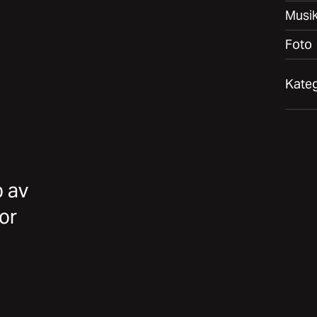
Musi
Foto
Kateg
p av
or