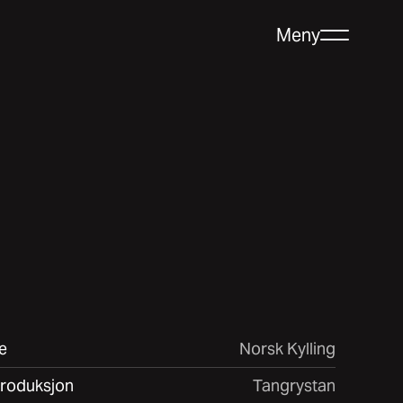
Meny
Lukk
ER
e gate 14
 Trondheim
e
Norsk Kylling
produksjon
Tangrystan