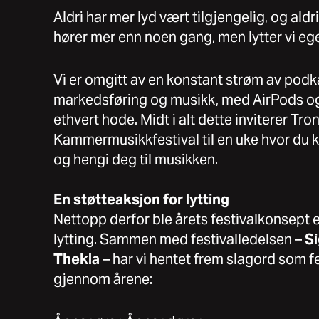
Aldri har mer lyd vært tilgjengelig, og aldr
hører mer enn noen gang, men lytter vi eg
Vi er omgitt av en konstant strøm av podka
markedsføring og musikk, med AirPods o
ethvert hode. Midt i alt dette inviterer Tr
Kammermusikkfestival til en uke hvor du k
og hengi deg til musikken.
En støtteaksjon for lytting
Nettopp derfor ble årets festivalkonsept 
lytting. Sammen med festivalledelsen –
S
Thekla
– har vi hentet frem slagord som f
gjennom årene: