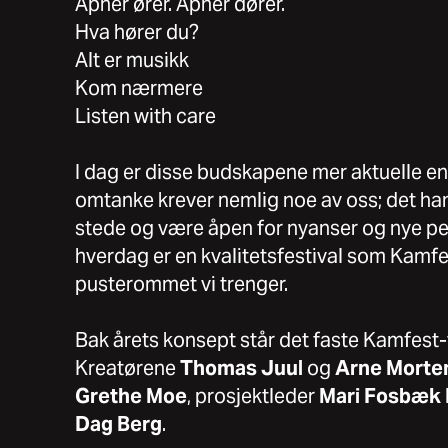
Åpner ører. Åpner dører.
Hva hører du?
Alt er musikk
Kom nærmere
Listen with care
I dag er disse budskapene mer aktuelle e
omtanke krever nemlig noe av oss; det hand
stede og være åpen for nyanser og nye per
hverdag er en kvalitetsfestival som Kamfe
pusterommet vi trenger.
Bak årets konsept står det faste Kamfest
Kreatørene
Thomas
Juul
og
Arne
Morte
Grethe
Moe
, prosjektleder
Mari
Fosbæk
Dag
Berg
.