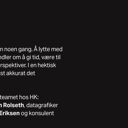
nn noen gang. Å lytte med
ler om å gi tid, være til
spektiver. I en hektisk
st akkurat det
-teamet hos HK:
n
Rolseth
, datagrafiker
Eriksen
og konsulent