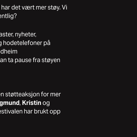
i har det vært mer støy. Vi
entlig?
ster, nyheter,
g hodetelefoner på
ondheim
an ta pause fra støyen
en støtteaksjon for mer
igmund
,
Kristin
og
estivalen har brukt opp