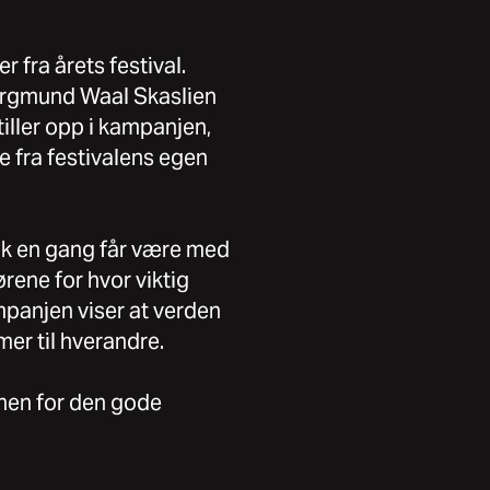
r fra årets festival.
Bergmund Waal Skaslien
ller opp i kampanjen,
e fra festivalens egen
 nok en gang får være med
rene for hvor viktig
mpanjen viser at verden
 mer til hverandre.
nen for den gode