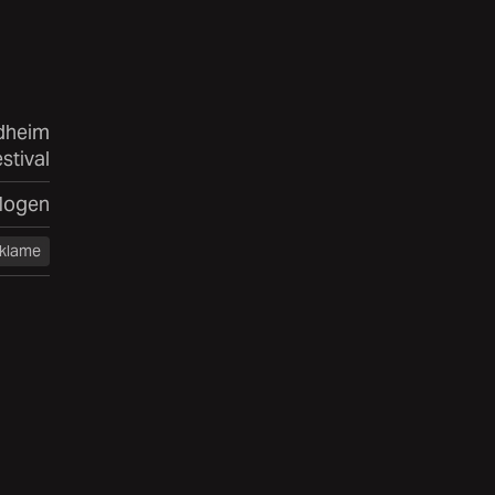
dheim
tival
Mogen
klame