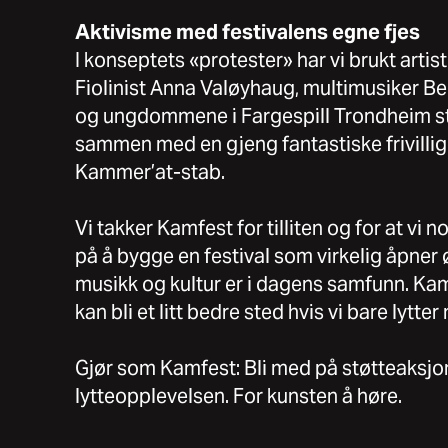
Aktivisme med festivalens egne fjes
I konseptets «protester» har vi brukt artiste
Fiolinist Anna Valøyhaug, multimusiker 
og ungdommene i Fargespill Trondheim sti
sammen med en gjeng fantastiske frivillig
Kammer’at-stab.
Vi takker Kamfest for tilliten og for at vi
på å bygge en festival som virkelig åpner ø
musikk og kultur er i dagens samfunn. Ka
kan bli et litt bedre sted hvis vi bare lytter
Gjør som Kamfest: Bli med på støtteaksjo
lytteopplevelsen. For kunsten å høre.